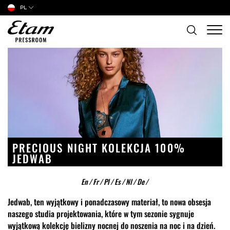
PL
PRECIOUS NIGHT KOLEKCJA 100%
JEDWAB
En
/
Fr
/
Pl
/
Es
/
Nl
/
De
/
Jedwab, ten wyjątkowy i ponadczasowy materiał, to nowa obsesja
naszego studia projektowania, które w tym sezonie sygnuje
wyjątkową kolekcję bielizny nocnej do noszenia na noc i na dzień.