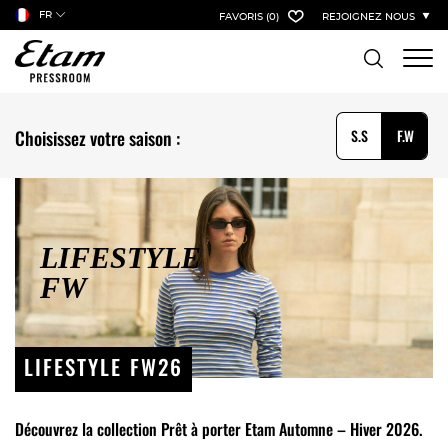
FR
FAVORIS
(0)
REJOIGNEZ NOUS
S.S
F.W
Choisissez votre saison :
LIFESTYLE
FW
LIFESTYLE FW26
Découvrez la collection Prêt à porter Etam Automne – Hiver 2026.