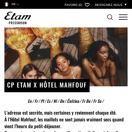
FR
FAVORIS
(0)
REJOIGNEZ NOUS
CP ETAM X HÔTEL MAHFOUF
En
/
Fr
/
Pl
/
Es
/
Nl
/
De
/
Čeština
/
Fr Be
/
Fr Su
/
L’adresse est secrète, mais certaines y reviennent chaque été.
À l’Hôtel Mahfouf, les maillots ne sont jamais vraiment secs quand
vient l’heure du petit-déjeuner.