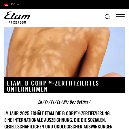
DE
ETAM, B CORP™-ZERTIFIZIERTES
UNTERNEHMEN
En
/
Fr
/
Pl
/
Es
/
Nl
/
De
/
Čeština
/
IM JAHR 2025 ERHÄLT ETAM DIE B CORP™-ZERTIFIZIERUNG.
EINE INTERNATIONALE AUSZEICHNUNG, DIE DIE SOZIALEN,
GESELLSCHAFTLICHEN UND ÖKOLOGISCHEN AUSWIRKUNGEN