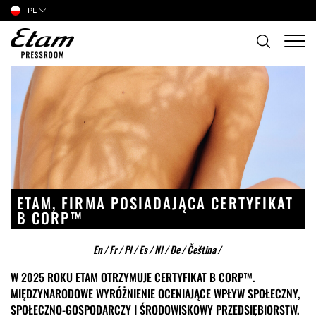
PL
ETAM, FIRMA POSIADAJĄCA CERTYFIKAT
B CORP™
En
/
Fr
/
Pl
/
Es
/
Nl
/
De
/
Čeština
/
W 2025 ROKU ETAM OTRZYMUJE CERTYFIKAT B CORP™.
MIĘDZYNARODOWE WYRÓŻNIENIE OCENIAJĄCE WPŁYW SPOŁECZNY,
SPOŁECZNO-GOSPODARCZY I ŚRODOWISKOWY PRZEDSIĘBIORSTW.